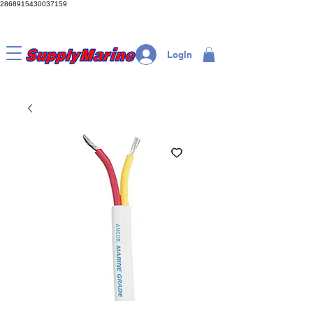
2868915430037159
LogIn