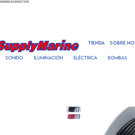
2868915430037159
TIENDA
SOBRE N
Sonido
Iluminación
Eléctrica
Bombas