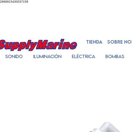
2868915430037159
TIENDA
SOBRE N
Sonido
Iluminación
Eléctrica
Bombas