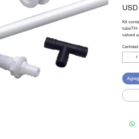
USD 
Kit cont
tubeTH-1
valved a
directio
Cantidad
Agrega