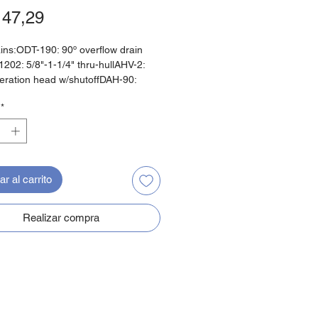
Precio
47,29
ains:ODT-190: 90º overflow drain
202: 5/8"-1-1/4" thru-hullAHV-2:
eration head w/shutoffDAH-90:
nal aerator headTEE 3/4"
*
r al carrito
Realizar compra