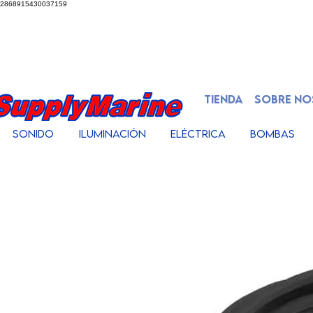
2868915430037159
TIENDA
SOBRE N
Sonido
Iluminación
Eléctrica
Bombas