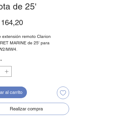
ta de 25'
Precio
164,20
 extensión remoto Clarion
ET MARINE de 25' para
W2/MW4.
*
r al carrito
Realizar compra