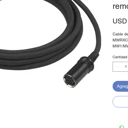
remo
USD 
Cable de
MWRXCR
MW1/M
Cantidad
Agrega