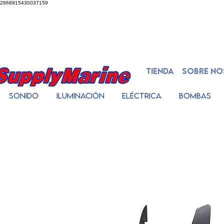
2868915430037159
TIENDA
SOBRE N
Sonido
Iluminación
Eléctrica
Bombas