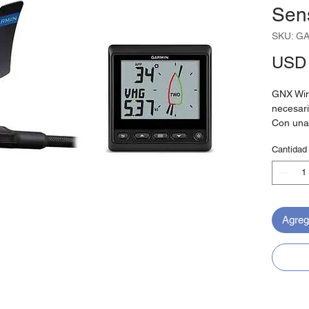
Sen
SKU: G
USD 
GNX Wind
necesari
Con una
retroilu
Cantidad
visibili
personal
través 
dos camp
vientos 
Agrega
mostrar 
guía de 
más.
El bajo