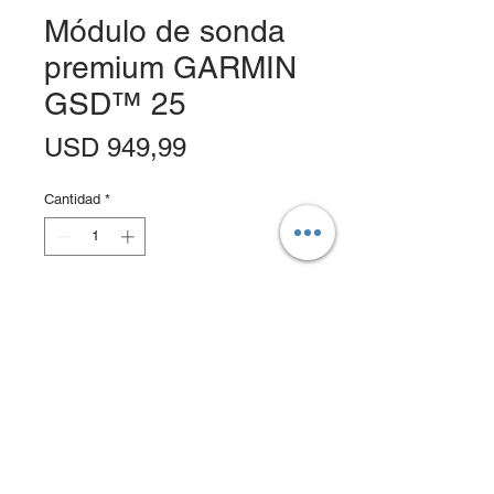
Módulo de sonda
premium GARMIN
GSD™ 25
Precio
USD 949,99
Cantidad
*
Agregar al carrito
Realizar compra
El módulo de sonda premium GSD 25
es una solución de red remota que
proporciona excelentes funciones de
localización de peces y seguimiento