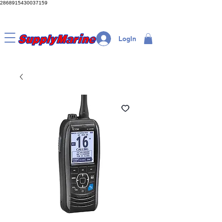
2868915430037159
LogIn