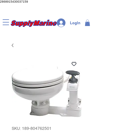
2868915430037159
LogIn
SKU: 189-804762501