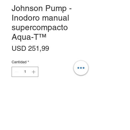
Johnson Pump -
Inodoro manual
supercompacto
Aqua-T™
Precio
USD 251,99
Cantidad
*
Agregar al carrito
Realizar compra
AquaT™ Super Compact: el inodoro