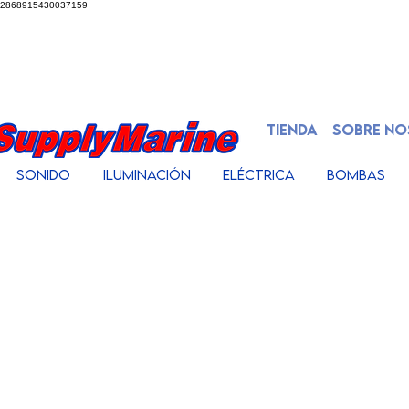
2868915430037159
TIENDA
SOBRE N
Sonido
Iluminación
Eléctrica
Bombas