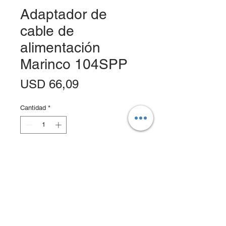
Adaptador de
cable de
alimentación
Marinco 104SPP
Precio
USD 66,09
Cantidad
*
Agregar al carrito
Realizar compra
Los adaptadores flexibles le permiten
conectarse desde un receptáculo del