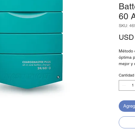
Batt
60 
SKU: 46
USD 
Método d
óptima p
mejor y
ofrecer 
Cantidad
cualquie
forma rá
cualquie
Plus man
en todo 
Agrega
fluctuac
temperat
entornos
Conexio