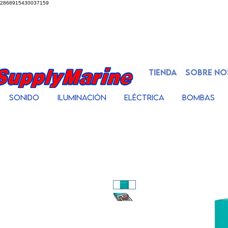
2868915430037159
TIENDA
SOBRE N
Sonido
Iluminación
Eléctrica
Bombas