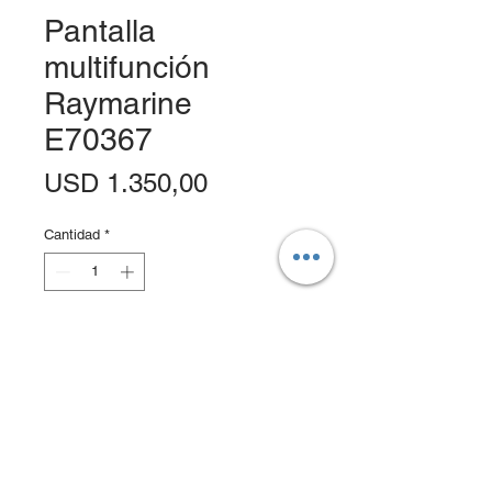
Pantalla
multifunción
Raymarine
E70367
Precio
USD 1.350,00
Cantidad
*
Agregar al carrito
Realizar compra
Antena:
Interna de 72 canales, 10Hz.
Antena externa opcional.