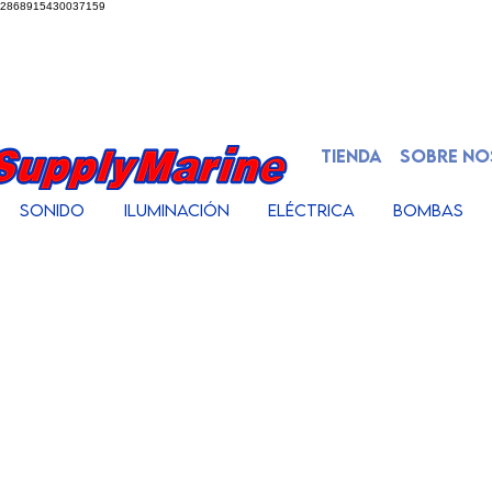
2868915430037159
TIENDA
SOBRE N
Sonido
Iluminación
Eléctrica
Bombas