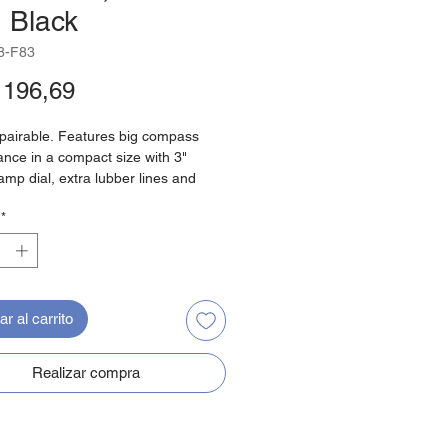
, Black
8-F83
Precio
196,69
pairable. Features big compass
nce in a compact size with 3"
p dial, extra lubber lines and
eForce magnets. Exclusive built-in
*
eVu night illumination. Built-in
tors to easily adjust for deviation.
ically matched sapphire jewel and
 steel pivot dial movement.
sun shield. Exclusive 5 year
r al carrito
.
Realizar compra