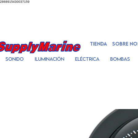
2868915430037159
TIENDA
SOBRE N
Sonido
Iluminación
Eléctrica
Bombas