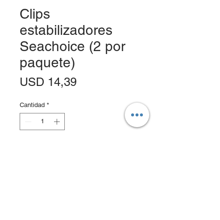
Clips
estabilizadores
Seachoice (2 por
paquete)
Precio
USD 14,39
Cantidad
*
Agregar al carrito
Realizar compra
Diseñado para evitar que el aparejo y
las líneas de pesca se ensucien.